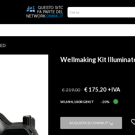
LED
Wellmaking Kit Illumina
€ 175,20
+IVA
€ 219,00
WLMHL180RGBKIT
-20%
ACQUISTA SU ONNIK.IT