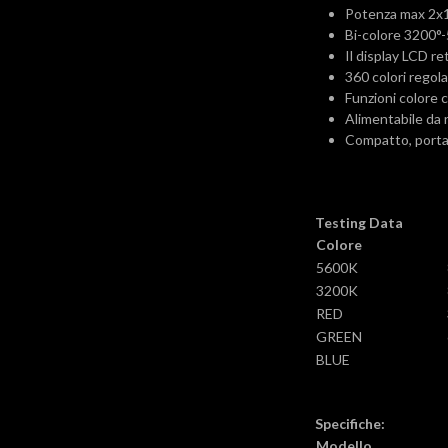
Potenza max 2x1
Bi-colore 3200°
Il display LCD r
360 colori regola
Funzioni colore c
Alimentabile da r
Compatto, portat
Testing Data
Colore
5600K
3200K
RED
GREEN
BLUE
Specifiche:
Modello