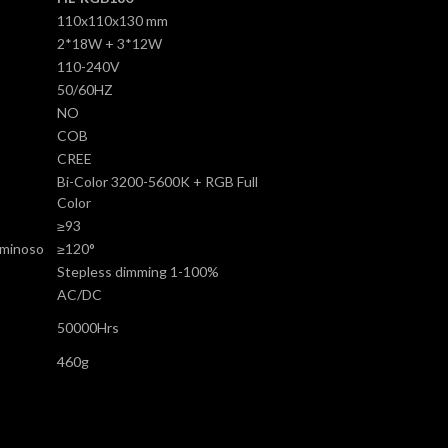
110x110x130 mm
2*18W + 3*12W
110-240V
50/60HZ
NO
COB
CREE
Bi-Color 3200-5600K + RGB Full
Color
≥93
uminoso
≥120°
Stepless dimming 1-100%
AC/DC
50000Hrs
460g