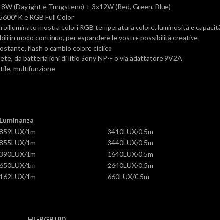
8W (Daylight e Tungsteno) + 3x12W (Red, Green, Blue)
-5600°K e RGB Full Color
etroilluminato mostra colori RGB temperatura colore, luminosità e capacità
bili in modo continuo, per espandere le vostre possibilità creative
ostante, flash o cambio colore ciclico
ete, da batteria ioni di litio Sony NP-F o via adattatore 9V2A
ile, multifunzione
Luminanza
859LUX/1m
3410LUX/0.5m
855LUX/1m
3440LUX/0.5m
390LUX/1m
1640LUX/0.5m
650LUX/1m
2640LUX/0.5m
162LUX/1m
660LUX/0.5m
HL-RGB180