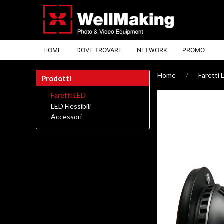
HOME
DOVE TROVARE
NETWORK
PROMO
Home
Faretti 
Prodotti
Faretti LED
LED Flessibili
Accessori