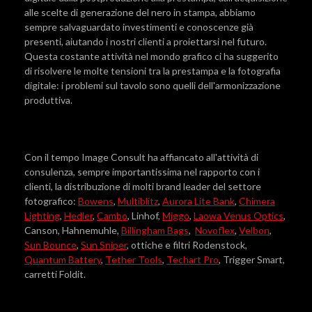
alle scelte di generazione del nero in stampa, abbiamo
sempre salvaguardato investimenti e conoscenze già
presenti, aiutando i nostri clienti a proiettarsi nel futuro.
Questa costante attività nel mondo grafico ci ha suggerito
di risolvere le molte tensioni tra la prestampa e la fotografia
digitale: i problemi sul tavolo sono quelli dell'armonizzazione
produttiva.
Con il tempo Image Consult ha affiancato all'attività di
consulenza, sempre importantissima nel rapporto con i
clienti, la distribuzione di molti brand leader del settore
fotografico:
Bowens
,
Multiblitz
,
Aurora Lite Bank
,
Chimera
Lighting
,
Hedler
,
Cambo
, Linhof,
Miggo
,
Laowa Venus Optics
,
Canson, Hahnemuhle,
Billingham Bags
,
Novoflex
,
Velbon
,
Sun Bounce
,
Sun Sniper
, ottiche e filtri Rodenstock,
Quantum Battery
,
Tether Tools
,
Techart Pro
, Trigger Smart,
carretti Foldit.